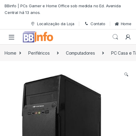
Skip to navigation
Skip to content
BBinfo | PCs Gamer e Home Office sob medida no Ed. Avenida
Central há 13 anos.
Localização da Loja
Contato
Home
Home
Periféricos
Computadores
PC Casa e T
🔍