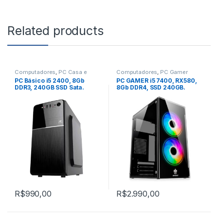
Related products
Computadores
,
PC Casa e
Computadores
,
PC Gamer
Trabalho
Baratinho
PC Básico i5 2400, 8Gb
PC GAMER i5 7400, RX580,
DDR3, 240GB SSD Sata.
8Gb DDR4, SSD 240GB.
R$
990,00
R$
2.990,00