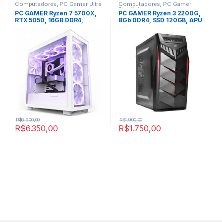
Computadores
,
PC Gamer Ultra
Computadores
,
PC Gamer
Baratinho
PC GAMER Ryzen 7 5700X,
PC GAMER Ryzen 3 2200G,
RTX 5050, 16GB DDR4,
8Gb DDR4, SSD 120GB, APU
500GB SSD
Radeon Vega 8.
R$
6.900,00
R$
1.900,00
R$
6.350,00
R$
1.750,00