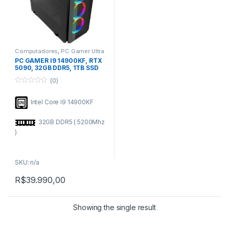
Computadores
,
PC Gamer Ultra
PC GAMER I9 14900KF, RTX
5090, 32GB DDR5, 1TB SSD
(0)
0
o
Intel Core I9 14900KF
u
t
o
f
32GB DDR5 ( 5200Mhz
5
)
SSD 1TB SATA
SKU: n/a
NVIDIA GeForce RTX
R$
39.990,00
5090 32GB
Asus / Gigabyte /
Showing the single result
ASRock