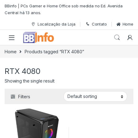
Skip to navigation
Skip to content
BBinfo | PCs Gamer e Home Office sob medida no Ed. Avenida
Central há 13 anos.
Localização da Loja
Contato
Home
Home
Products tagged “RTX 4080”
RTX 4080
Showing the single result
Filters