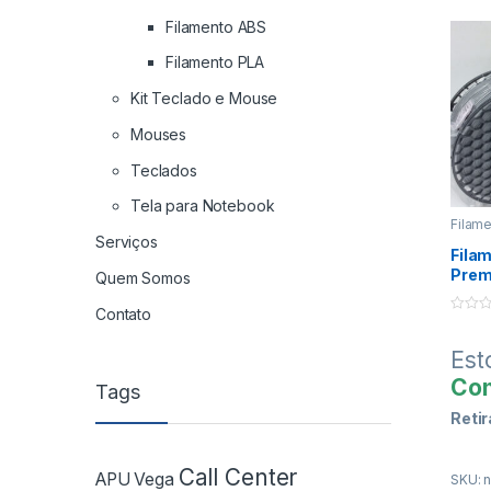
Os V
Filamento ABS
info
são 
Filamento PLA
pag
Kit Teclado e Mouse
Esp
Tra
Mouses
Ban
Teclados
Parce
Tela para Notebook
JURO
Filam
Para s
Impre
Serviços
valor
Fila
no car
Prem
Quem Somos
Cinz
em co
Contato
fale d
0
o
u
Est
t
o
Con
Tags
f
5
Retir
(Lgo.
Call Center
APU Vega
SKU: n