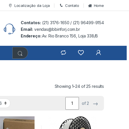
Localização da Loja
Contato
Home
Contatos:
(21) 3176-1650 /
(21) 96499-9154
Email:
vendas@bbinforj.com.br
Endereço:
Av. Rio Branco 156, Loja 338/B
Showing 1–24 of 25 results
→
of 2