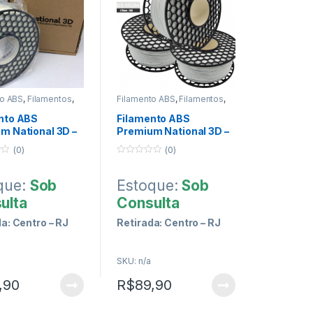
to ABS
,
Filamentos
,
Filamento ABS
,
Filamentos
,
ão 3D
Impressão 3D
nto ABS
Filamento ABS
m National 3D –
Premium National 3D –
o
Branco Azulado
(0)
(0)
0
o
u
que:
Sob
Estoque:
Sob
t
o
ulta
Consulta
f
5
a: Centro – RJ
Retirada: Centro – RJ
a Carioca)
(Lgo. da Carioca)
SKU: n/a
mas de
Formas de
,90
R$
89,90
amento :::
Pagamento :::