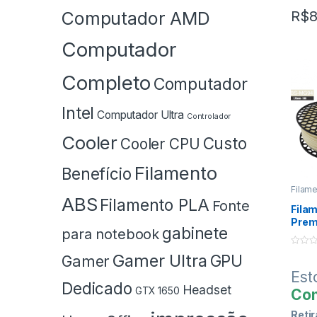
Fo
Computador AMD
R$
8
Pa
Computador
Os V
info
Completo
Computador
são 
pag
Intel
Esp
Computador Ultra
Controlador
Tra
Cooler
Custo
Cooler CPU
Ban
Parce
Filamento
Benefício
JURO
Filam
Para s
Impre
ABS
Filamento PLA
Fonte
valor
Fila
no car
Prem
gabinete
para notebook
Natu
em co
fale d
0
Gamer Ultra
GPU
Gamer
o
u
Est
t
Dedicado
o
Headset
GTX 1650
Con
f
5
Retir