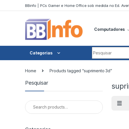
Skip to navigation
Skip to content
BBinfo | PCs Gamer e Home Office sob medida no Ed. Aven
Computadores
Search for:
Categorias
Home
Products tagged “suprimento 3d”
Pesquisar
supr
Search for: