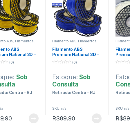
ento ABS
,
Filamentos
,
Filamento ABS
,
Filamentos
,
Filamen
ssão 3D
Impressão 3D
Impress
mento ABS
Filamento ABS
Filame
ium National 3D –
Premium National 3D –
Premiu
elo
Azul Perolado
Branc
(0)
(0)
0
0
o
o
u
u
oque:
Sob
Estoque:
Sob
Esto
t
t
o
o
sulta
Consulta
Cons
f
f
5
5
ada: Centro – RJ
Retirada: Centro – RJ
Retirad
 da Carioca)
(Lgo. da Carioca)
(Lgo. d
/a
SKU: n/a
SKU: n/a
rmas de
Formas de
For
9,90
R$
89,90
R$
89
gamento :::
Pagamento :::
Pag