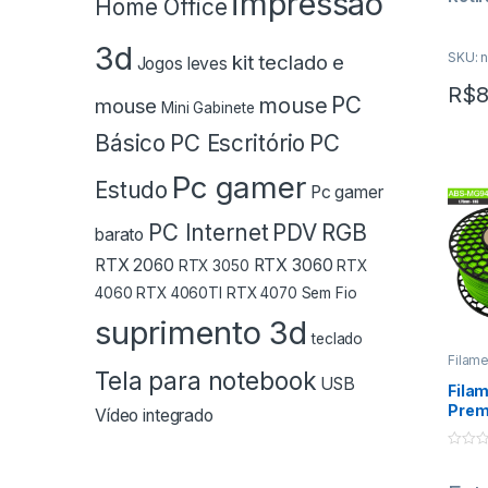
impressão
Home Office
(Lgo.
3d
SKU: n
kit teclado e
Jogos leves
Fo
R$
8
PC
mouse
mouse
Mini Gabinete
Pa
Básico
PC Escritório
PC
Os V
info
Pc gamer
Estudo
Pc gamer
são 
pag
PC Internet
PDV
RGB
barato
Esp
RTX 2060
RTX 3060
Tra
RTX 3050
RTX
Ban
4060
RTX 4060TI
RTX 4070
Sem Fio
Parce
suprimento 3d
teclado
JURO
Filam
Para s
Impre
Tela para notebook
USB
valor
Fila
no car
Prem
Vídeo integrado
Verd
em co
fale d
0
o
u