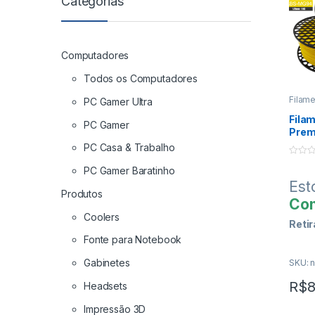
Categorias
Computadores
Todos os Computadores
Filam
PC Gamer Ultra
Impre
Fila
PC Gamer
Prem
Amar
PC Casa & Trabalho
0
PC Gamer Baratinho
o
u
Est
t
Produtos
o
Con
f
5
Coolers
Retir
(Lgo.
Fonte para Notebook
Gabinetes
SKU: n
Fo
R$
8
Headsets
Pa
Impressão 3D