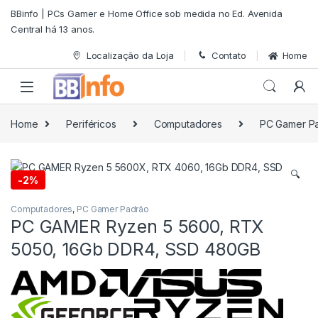
Skip to navigation
Skip to content
BBinfo | PCs Gamer e Home Office sob medida no Ed. Avenida
Central há 13 anos.
Localização da Loja
Contato
Home
Home
Periféricos
Computadores
PC Gamer P
🔍
-
2%
Computadores
,
PC Gamer Padrão
PC GAMER Ryzen 5 5600, RTX
5050, 16Gb DDR4, SSD 480GB