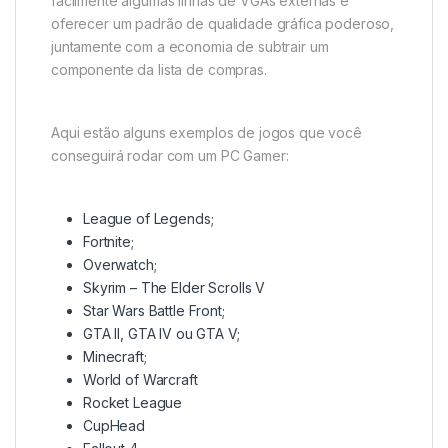
facilmente algumas linhas de VGAs externas e
oferecer um padrão de qualidade gráfica poderoso,
juntamente com a economia de subtrair um
componente da lista de compras.
Aqui estão alguns exemplos de jogos que você
conseguirá rodar com um PC Gamer:
League of Legends;
Fortnite;
Overwatch;
Skyrim – The Elder Scrolls V
Star Wars Battle Front;
GTA II, GTA IV ou GTA V;
Minecraft;
World of Warcraft
Rocket League
CupHead