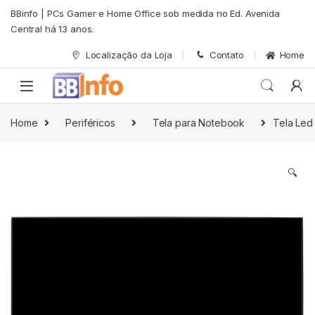
Skip to navigation
Skip to content
BBinfo | PCs Gamer e Home Office sob medida no Ed. Avenida
Central há 13 anos.
Localização da Loja
Contato
Home
Home
Periféricos
Tela para Notebook
Tela Led
🔍