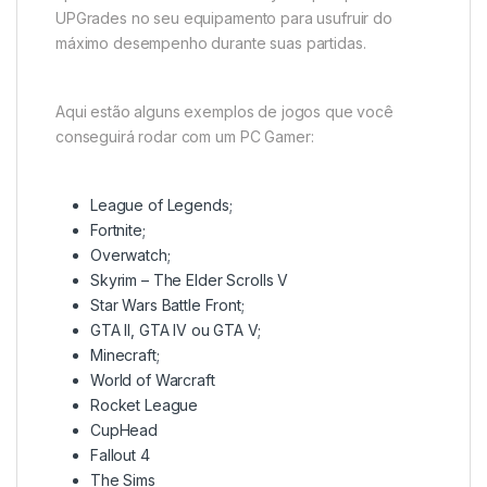
UPGrades no seu equipamento para usufruir do
máximo desempenho durante suas partidas.
Aqui estão alguns exemplos de jogos que você
conseguirá rodar com um PC Gamer:
League of Legends;
Fortnite;
Overwatch;
Skyrim – The Elder Scrolls V
Star Wars Battle Front;
GTA II, GTA IV ou GTA V;
Minecraft;
World of Warcraft
Rocket League
CupHead
Fallout 4
The Sims