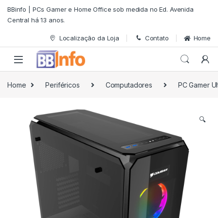
Skip to navigation
Skip to content
BBinfo | PCs Gamer e Home Office sob medida no Ed. Avenida
Central há 13 anos.
Localização da Loja
Contato
Home
Home
Periféricos
Computadores
PC Gamer Ul
🔍