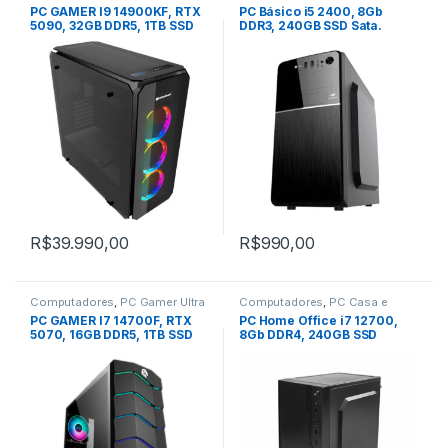
Trabalho
PC GAMER I9 14900KF, RTX
PC Básico i5 2400, 8Gb
5090, 32GB DDR5, 1TB SSD
DDR3, 240GB SSD Sata.
R$
39.990,00
R$
990,00
Computadores
,
PC Gamer Ultra
Computadores
,
PC Casa e
Trabalho
PC GAMER I7 14700F, RTX
PC Home Office i7 12700,
5070, 16GB DDR5, 1TB SSD
8Gb DDR4, 240GB SSD