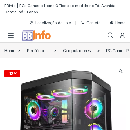
Skip to navigation
Skip to content
BBinfo | PCs Gamer e Home Office sob medida no Ed. Avenida
Central há 13 anos.
Localização da Loja
Contato
Home
Home
Periféricos
Computadores
PC Gamer P
🔍
-
13%