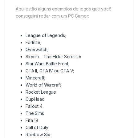
Aqui estão alguns exemplos de jogos que você
conseguirá rodar com um PC Gamer:
League of Legends;
Fortnite;
Overwatch;
Skyrim – The Elder Scrolls V
Star Wars Battle Front;
GTA II, GTA IV ou GTA V;
Minecraft;
World of Warcraft
Rocket League
CupHead
Fallout 4
The Sims
Fifa 19
Call of Duty
Rainbow Six