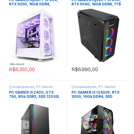
RTX 5050, 16GB DDR4,
RTX 5060, 16GB DDR4, 1TB
500GB SSD
SSD
R$
6.900,00
R$
6.350,00
R$
6.990,00
Computadores
,
PC Gamer
Computadores
,
PC Gamer
Baratinho
Padrão
PC GAMER i5 2400, GTX
PC GAMER i5 12400F, RTX
750, 8Gb DDR3, SSD 120GB.
3050, 16Gb DDR4, SSD
480GB.