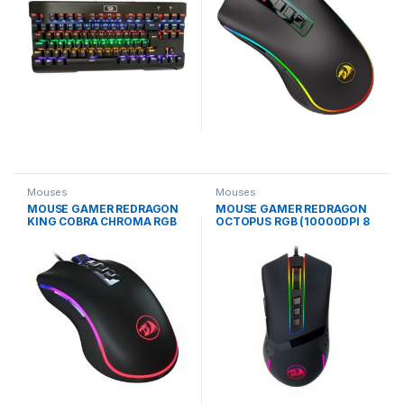
Mouses
Mouses
MOUSE GAMER REDRAGON
MOUSE GAMER REDRAGON
KING COBRA CHROMA RGB
OCTOPUS RGB (10000DPI 8
24000DPI-(M711-FPS)
BOTOES)