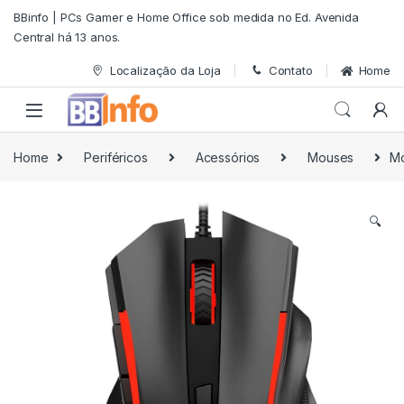
Skip to navigation
Skip to content
BBinfo | PCs Gamer e Home Office sob medida no Ed. Avenida
Central há 13 anos.
Localização da Loja
Contato
Home
Home
Periféricos
Acessórios
Mouses
Mo
🔍