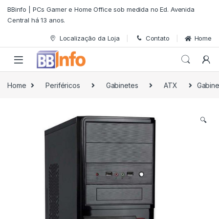
Skip to navigation
Skip to content
BBinfo | PCs Gamer e Home Office sob medida no Ed. Avenida
Central há 13 anos.
Localização da Loja
Contato
Home
Home
Periféricos
Gabinetes
ATX
Gabine
🔍