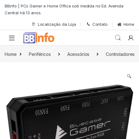
Skip to navigation
Skip to content
BBinfo | PCs Gamer e Home Office sob medida no Ed. Avenida
Central há 13 anos.
Localização da Loja
Contato
Home
Home
Periféricos
Acessórios
Controladores
🔍