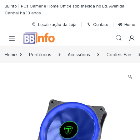
Skip to navigation
Skip to content
BBinfo | PCs Gamer e Home Office sob medida no Ed. Avenida
Central há 13 anos.
Localização da Loja
Contato
Home
Home
Periféricos
Acessórios
Coolers Fan
🔍