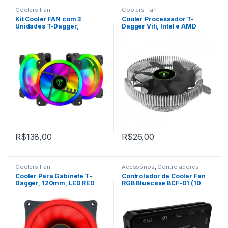
Coolers Fan
Coolers Fan
Kit Cooler FAN com 3
Cooler Processador T-
Unidades T-Dagger,
Dagger Viti, Intel e AMD
120x25mm, RGB
R$
138,00
R$
26,00
Coolers Fan
Acessórios
,
Controladores
Cooler Para Gabinete T-
Controlador de Cooler Fan
Dagger, 120mm, LED RED
RGB Bluecase BCF-01 (10
Fans + 2 Fitas)