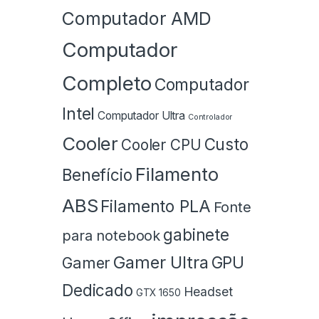
Computador AMD
Computador
Completo
Computador
Intel
Computador Ultra
Controlador
Cooler
Custo
Cooler CPU
Filamento
Benefício
ABS
Filamento PLA
Fonte
gabinete
para notebook
Gamer Ultra
GPU
Gamer
Dedicado
Headset
GTX 1650