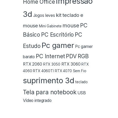
impressão
Home Office
3d
kit teclado e
Jogos leves
PC
mouse
mouse
Mini Gabinete
Básico
PC Escritório
PC
Pc gamer
Estudo
Pc gamer
PC Internet
PDV
RGB
barato
RTX 2060
RTX 3060
RTX 3050
RTX
4060
RTX 4060TI
RTX 4070
Sem Fio
suprimento 3d
teclado
Tela para notebook
USB
Vídeo integrado