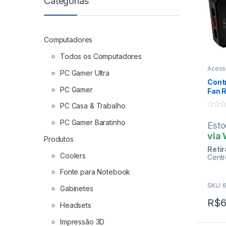
Categorias
Computadores
Todos os Computadores
Acess
PC Gamer Ultra
Cont
PC Gamer
Fan 
01 (1
PC Casa & Trabalho
0
o
PC Gamer Baratinho
Est
u
t
via
o
Produtos
f
Retir
5
Coolers
Centr
Enivi
Fonte para Notebook
SKU: 
Gabinetes
Fo
R$
6
Headsets
Pa
Impressão 3D