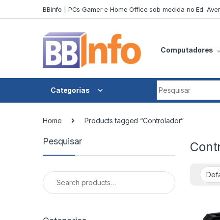
Skip to navigation
Skip to content
BBinfo | PCs Gamer e Home Office sob medida no Ed. Aven
Computadores
Search for:
Categorias
Home
Products tagged “Controlador”
Pesquisar
Cont
Search for: