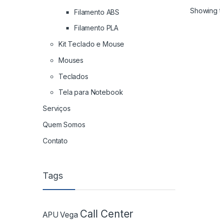
Os V
Showing t
Filamento ABS
info
são 
Filamento PLA
pag
Kit Teclado e Mouse
Esp
Tra
Mouses
Ban
Teclados
Parce
JURO
Tela para Notebook
Para s
Serviços
valor
no car
Quem Somos
em co
fale d
Contato
Tags
Call Center
APU Vega