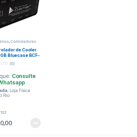
órios
,
Controladores
rolador de Cooler
RGB Bluecase BCF-
0 Fans + 2 Fitas)
(0)
oque:
Consulte
 Whatsapp
ada:
Loja Física
o Rio
o
: Consulte valores
6102
rmas de
0,00
gamento :::