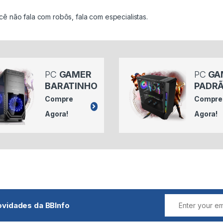
cê não fala com robôs, fala com especialistas.
PC
GAMER
PC
GA
BARATINHO
PADR
Compre
Compre
Agora!
Agora!
ovidades da BBInfo