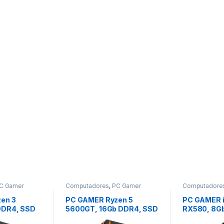
C Gamer
Computadores
,
PC Gamer
Computadore
Baratinho
Baratinho
en 3
PC GAMER Ryzen 5
PC GAMER i
DDR4, SSD
5600GT, 16Gb DDR4, SSD
RX580, 8G
adeon Vega
240GB, APU Radeon
240GB.