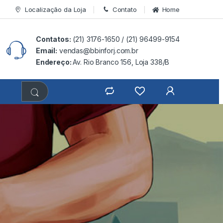
Localização da Loja
Contato
Home
Contatos:
(21) 3176-1650 /
(21) 96499-9154
Email:
vendas@bbinforj.com.br
Endereço:
Av. Rio Branco 156, Loja 338/B