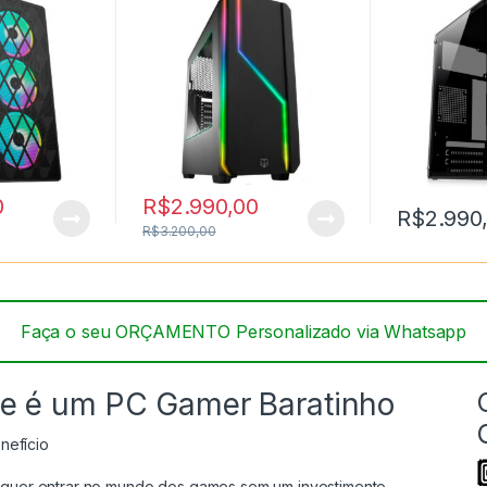
Graphics
0
R$
2.990,00
R$
2.990
R$
3.200,00
Faça o seu ORÇAMENTO Personalizado via Whatsapp
e é um PC Gamer Baratinho
nefício
em quer entrar no mundo dos games sem um investimento