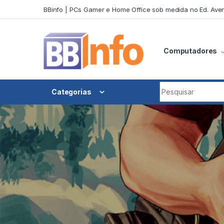
Skip to navigation
Skip to content
BBinfo | PCs Gamer e Home Office sob medida no Ed. Aven
Computadores
Search for:
Categorias