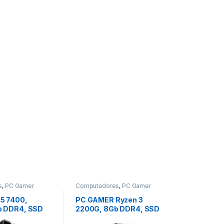
s
,
PC Gamer
Computadores
,
PC Gamer
Baratinho
5 7400,
PC GAMER Ryzen 3
b DDR4, SSD
2200G, 8Gb DDR4, SSD
120GB, APU Radeon Vega