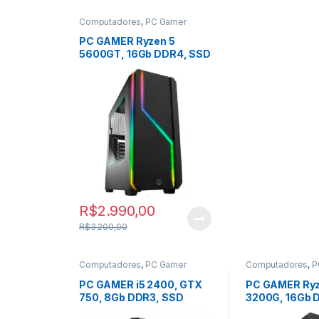
Computadores
,
PC Gamer
Baratinho
PC GAMER Ryzen 5
5600GT, 16Gb DDR4, SSD
240GB, APU Radeon
Graphics
R$
2.990,00
R$
3.200,00
Computadores
,
PC Gamer
Computadores
,
P
Baratinho
Baratinho
PC GAMER i5 2400, GTX
PC GAMER Ryz
750, 8Gb DDR3, SSD
3200G, 16Gb 
120GB.
240GB, APU R