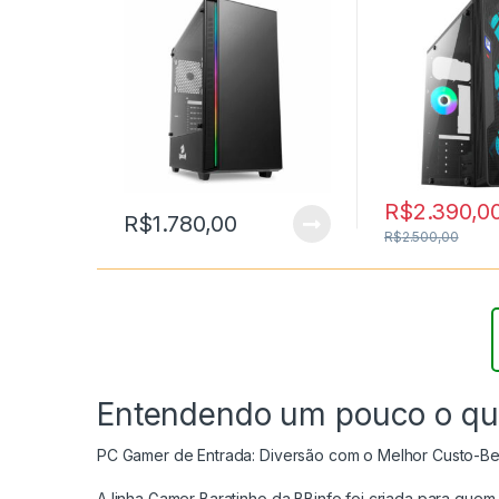
8.
R$
2.390,0
R$
1.780,00
R$
2.500,00
Entendendo um pouco o qu
PC Gamer de Entrada: Diversão com o Melhor Custo-Be
A linha Gamer Baratinho da BBinfo foi criada para qu