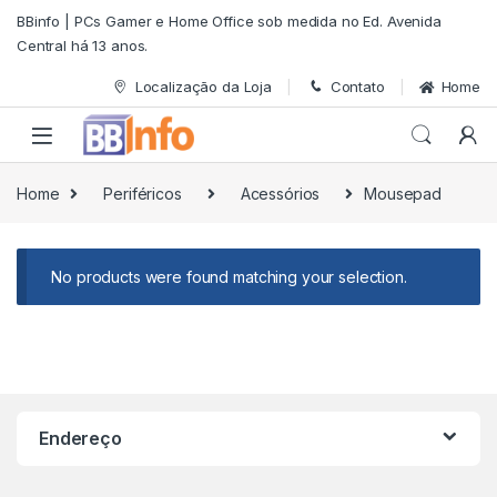
Skip to navigation
Skip to content
BBinfo | PCs Gamer e Home Office sob medida no Ed. Avenida
Central há 13 anos.
Localização da Loja
Contato
Home
Home
Periféricos
Acessórios
Mousepad
No products were found matching your selection.
Endereço