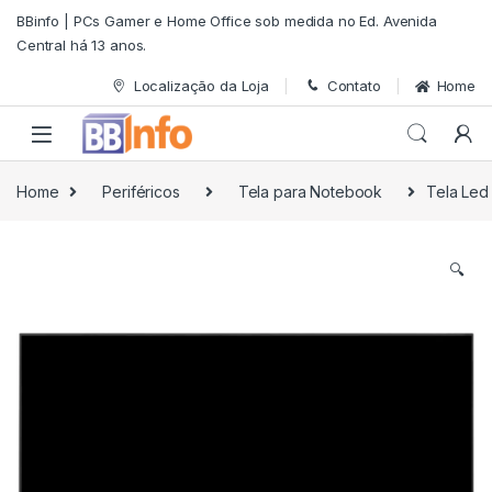
Skip to navigation
Skip to content
BBinfo | PCs Gamer e Home Office sob medida no Ed. Avenida
Central há 13 anos.
Localização da Loja
Contato
Home
Home
Periféricos
Tela para Notebook
Tela Led
🔍