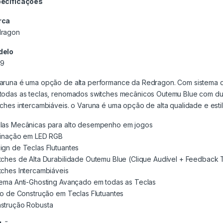
ecificações
rca
ragon
delo
59
aruna é uma opção de alta performance da Redragon. Com sistema de
todas as teclas, renomados switches mecânicos Outemu Blue com dur
tches intercambiáveis. o Varuna é uma opção de alta qualidade e esti
las Mecânicas para alto desempenho em jogos
minação em LED RGB
ign de Teclas Flutuantes
tches de Alta Durabilidade Outemu Blue (Clique Audível + Feedback Tá
tches Intercambiáveis
tema Anti-Ghosting Avançado em todas as Teclas
ilo de Construção em Teclas Flutuantes
strução Robusta