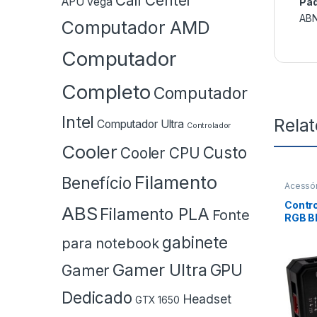
Call Center
APU Vega
Pa
AB
Computador AMD
Computador
Completo
Computador
Intel
Rela
Computador Ultra
Controlador
Cooler
Custo
Cooler CPU
Filamento
Benefício
Acessór
Contro
ABS
Filamento PLA
Fonte
RGB B
Fans +
gabinete
para notebook
Gamer Ultra
GPU
Gamer
Dedicado
Headset
GTX 1650