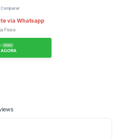
Comparar
te via Whatsapp
a Física
o
Online
 AGORA
views