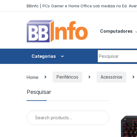
Skip to navigation
Skip to content
BBinfo | PCs Gamer e Home Office sob medida no Ed. Aven
Computadores
Search for:
Categorias
Home
Periféricos
Acessórios
Pesquisar
Search for: