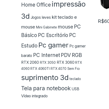
impressão
Home Office
3d
kit teclado e
Jogos leves
R$
6
PC
mouse
mouse
Mini Gabinete
Básico
PC Escritório
PC
Pc gamer
Estudo
Pc gamer
PC Internet
PDV
RGB
barato
RTX 2060
RTX 3060
RTX 3050
RTX
4060
RTX 4060TI
RTX 4070
Sem Fio
suprimento 3d
teclado
Tela para notebook
USB
Vídeo integrado