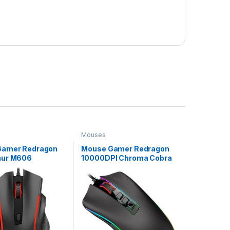
Mouses
Gamer Redragon
Mouse Gamer Redragon
aur M606
10000DPI Chroma Cobra
M711