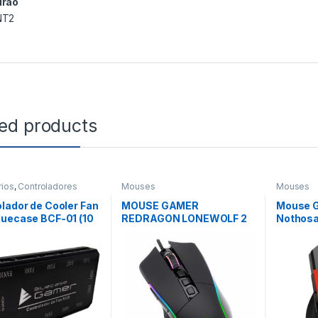
drão
NT2
ted products
ios
,
Controladores
Mouses
Mouses
lador de Cooler Fan
MOUSE GAMER
Mouse 
luecase BCF-01 (10
REDRAGON LONEWOLF 2
Nothos
 2 Fitas)
RGB (32000-9 BOTOES)