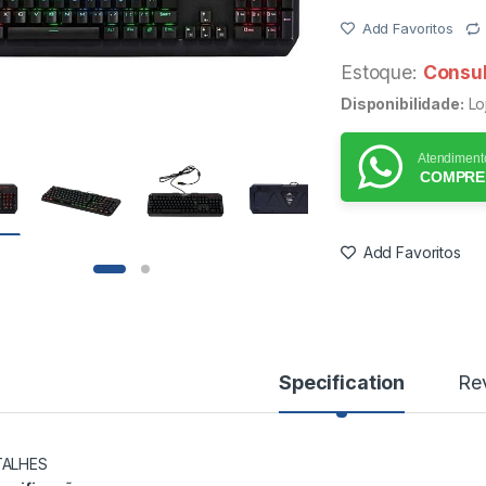
Add Favoritos
Estoque:
Consul
Disponibilidade:
Loj
Atendiment
COMPRE
Add Favoritos
Specification
Re
TALHES