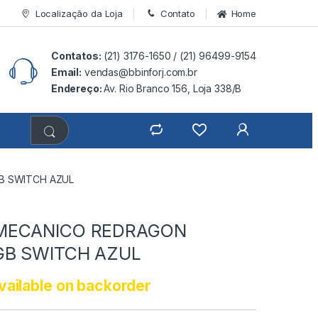
Localização da Loja
Contato
Home
Contatos:
(21) 3176-1650 /
(21) 96499-9154
Email:
vendas@bbinforj.com.br
Endereço:
Av. Rio Branco 156, Loja 338/B
B SWITCH AZUL
MECANICO REDRAGON
GB SWITCH AZUL
vailable on backorder