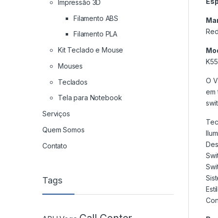
Esp
Impressão 3D
Filamento ABS
Ma
Red
Filamento PLA
Kit Teclado e Mouse
Mo
K5
Mouses
O V
Teclados
em 
Tela para Notebook
swi
Serviços
Tec
Quem Somos
Ilu
Des
Contato
Swi
Swi
Sis
Tags
Est
Con