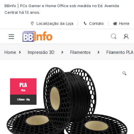
Skip to navigation
Skip to content
BBinfo | PCs Gamer e Home Office sob medida no Ed. Avenida
Central há 13 anos.
Localização da Loja
Contato
Home
Home
Impressão 3D
Filamentos
Filamento PLA
🔍